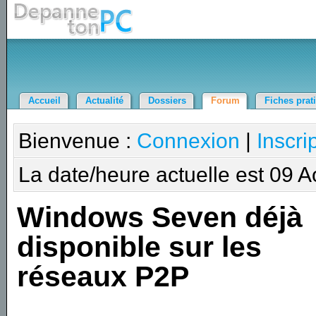
Accueil
Actualité
Dossiers
Forum
Fiches prat
Bienvenue :
Connexion
|
Inscri
La date/heure actuelle est 09 
Windows Seven déjà
disponible sur les
réseaux P2P