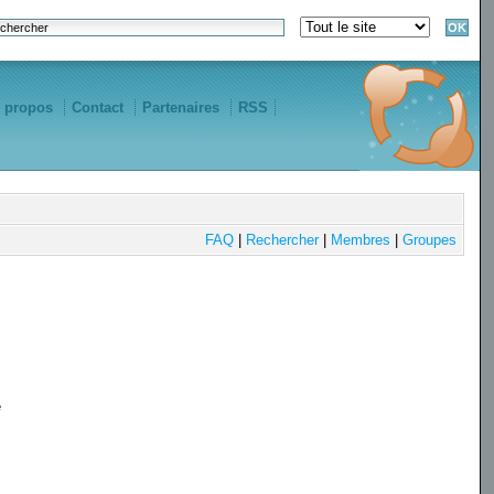
 propos
Contact
Partenaires
RSS
FAQ
|
Rechercher
|
Membres
|
Groupes
e