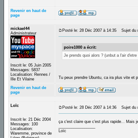
Revenir en haut de
page
mickael44
Posté le: 28 Déc 2007 à 14:35
Sujet du 
Administrateur
poire1000 a écrit:
Je prends quoi alors ? (unbut a l'air d'etre 
Inscrit le: 05 Juin 2005
Messages: 5837
Localisation: Rennes /
Tu peux prendre Ubuntu, ca ira plus vite et p
Ille Et Vilaine
Revenir en haut de
page
Loïc
Posté le: 28 Déc 2007 à 14:36
Sujet du 
Inscrit le: 21 Déc 2004
ça c'est claire que c'est plus rapide... Mais 
Messages: 100
_________________
Localisation:
Loïc
Waremme, province de
Liège (Belgique)