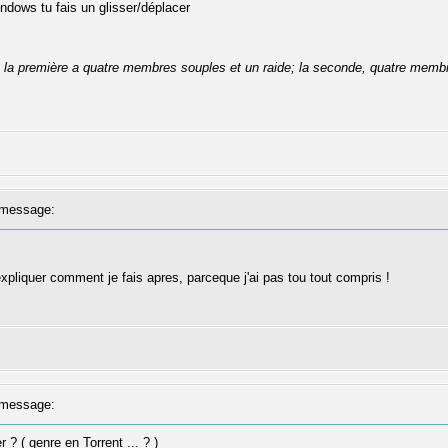
dows tu fais un glisser/déplacer
se: la première a quatre membres souples et un raide; la seconde, quatre membr
message:
'expliquer comment je fais apres, parceque j'ai pas tou tout compris !
message:
? ( genre en Torrent ... ? )