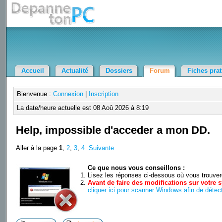
Accueil
Actualité
Dossiers
Forum
Fiches pra
Bienvenue :
Connexion
|
Inscription
La date/heure actuelle est 08 Aoû 2026 à 8:19
Help, impossible d'acceder a mon DD.
Aller à la page
1
,
2
,
3
,
4
Suivante
Ce que nous vous conseillons :
Lisez les réponses ci-dessous où vous trouverez
Avant de faire des modifications sur votre s
cliquer ici pour scanner Windows afin de détect