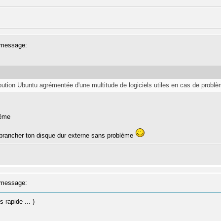
message:
ibution Ubuntu agrémentée d'une multitude de logiciels utiles en cas de problè
même
et brancher ton disque dur externe sans problème
message:
s rapide ... )