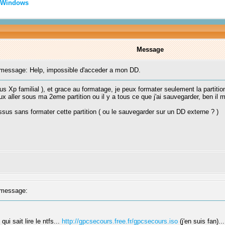
Windows
Message
essage: Help, impossible d'acceder a mon DD.
us Xp familial ), et grace au formatage, je peux formater seulement la partiti
eux aller sous ma 2eme partition ou il y a tous ce que j'ai sauvegarder, ben il m
sus sans formater cette partition ( ou le sauvegarder sur un DD externe ? )
message:
i sait lire le ntfs...
http://gpcsecours.free.fr/gpcsecours.iso
(j'en suis fan)...