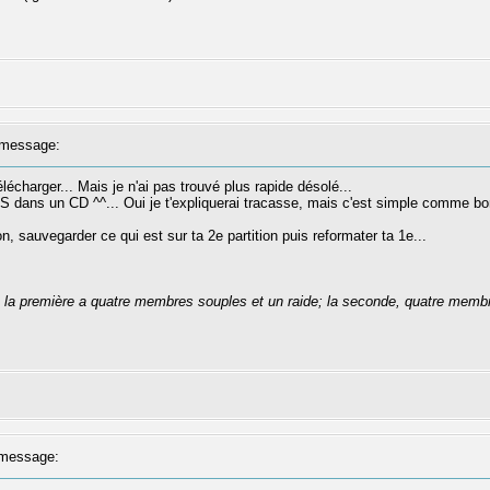
message:
élécharger... Mais je n'ai pas trouvé plus rapide désolé...
S dans un CD ^^... Oui je t'expliquerai tracasse, mais c'est simple comme bo
on, sauvegarder ce qui est sur ta 2e partition puis reformater ta 1e...
se: la première a quatre membres souples et un raide; la seconde, quatre membr
message: