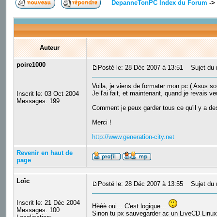
DepanneTonPC Index du Forum
->
Auteur
poire1000
Posté le: 28 Déc 2007 à 13:51
Sujet du m
Voila, je viens de formater mon pc ( Asus so
Je l'ai fait, et maintenant, quand je revais v
Inscrit le: 03 Oct 2004
Messages: 199
Comment je peux garder tous ce qu'il y a des
Merci !
_________________
http://www.generation-city.net
Revenir en haut de
page
Loïc
Posté le: 28 Déc 2007 à 13:55
Sujet du 
Inscrit le: 21 Déc 2004
Hèèè oui... C'est logique...
Messages: 100
Sinon tu px sauvegarder ac un LiveCD Linux qu