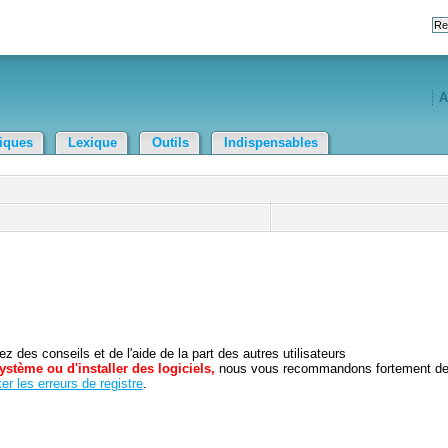
A
tiques
Lexique
Outils
Indispensables
 des conseils et de l'aide de la part des autres utilisateurs
ystème ou d'installer des logiciels,
nous vous recommandons fortement d
er les erreurs de registre
.