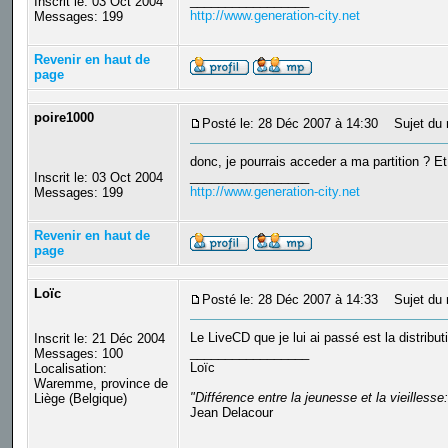
_________________
Inscrit le: 03 Oct 2004
http://www.generation-city.net
Messages: 199
Revenir en haut de
page
poire1000
Posté le: 28 Déc 2007 à 14:30
Sujet du 
donc, je pourrais acceder a ma partition ? E
_________________
Inscrit le: 03 Oct 2004
http://www.generation-city.net
Messages: 199
Revenir en haut de
page
Loïc
Posté le: 28 Déc 2007 à 14:33
Sujet du 
Le LiveCD que je lui ai passé est la distribu
Inscrit le: 21 Déc 2004
_________________
Messages: 100
Loïc
Localisation:
Waremme, province de
"Différence entre la jeunesse et la vieilles
Liège (Belgique)
Jean Delacour