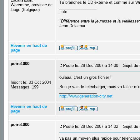
Localisation:
Tu branches le DD externe et comme sur Win
Waremme, province de
_________________
Liège (Belgique)
Loïc
"Différence entre la jeunesse et la vieilles
Jean Delacour
Revenir en haut de
page
poire1000
Posté le: 28 Déc 2007 à 14:00
Sujet du 
oulaaa, c'est un gros fichier !
Inscrit le: 03 Oct 2004
Bon je vais le telecharger, mais va falloir m
Messages: 199
_________________
http://www.generation-city.net
Revenir en haut de
page
poire1000
Posté le: 28 Déc 2007 à 14:02
Sujet du 
ya pas un moyen plus rapide pour telehcrager 