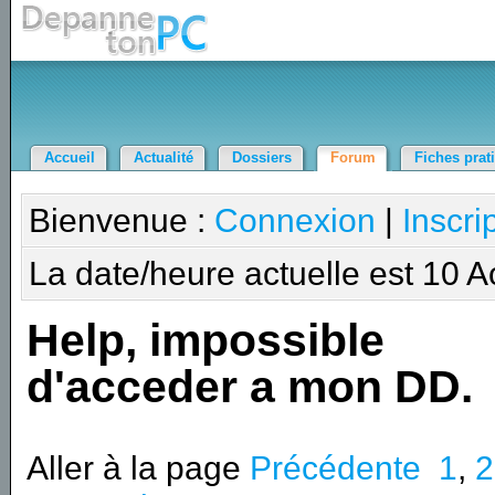
Accueil
Actualité
Dossiers
Forum
Fiches prat
Bienvenue :
Connexion
|
Inscri
La date/heure actuelle est 10 
Help, impossible
d'acceder a mon DD.
Aller à la page
Précédente
1
,
2