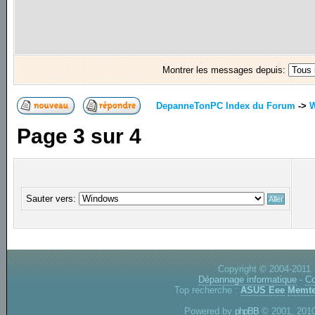
Montrer les messages depuis:
DepanneTonPC Index du Forum
->
Page
3
sur
4
Sauter vers:
Copyright © 2004-2011.
Dépannage informatique
-
Co
Top recherche :
ASUS Eee
Memte
Powered by
phpBB
© 2001, 2010