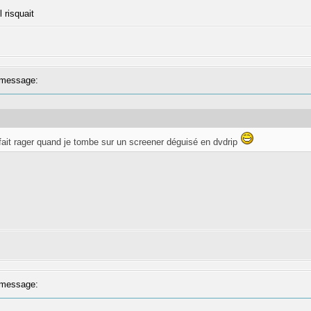
l risquait
message:
 fait rager quand je tombe sur un screener déguisé en dvdrip
message: