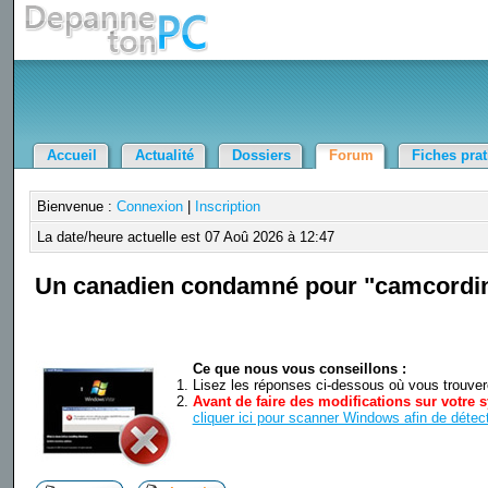
Accueil
Actualité
Dossiers
Forum
Fiches pra
Bienvenue :
Connexion
|
Inscription
La date/heure actuelle est 07 Aoû 2026 à 12:47
Un canadien condamné pour "camcordi
Ce que nous vous conseillons :
Lisez les réponses ci-dessous où vous trouverez
Avant de faire des modifications sur votre s
cliquer ici pour scanner Windows afin de détect