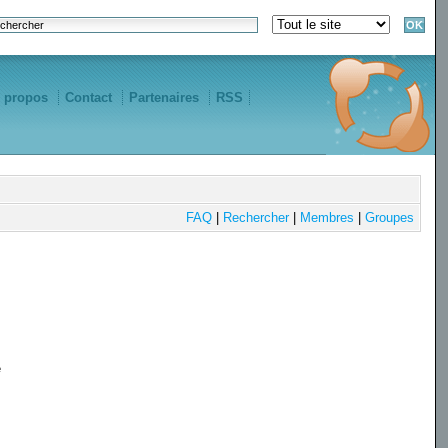
 propos
Contact
Partenaires
RSS
FAQ
|
Rechercher
|
Membres
|
Groupes
e