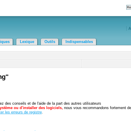
A
tiques
Lexique
Outils
Indispensables
ng"
 des conseils et de l'aide de la part des autres utilisateurs
ystème ou d'installer des logiciels,
nous vous recommandons fortement d
er les erreurs de registre
.