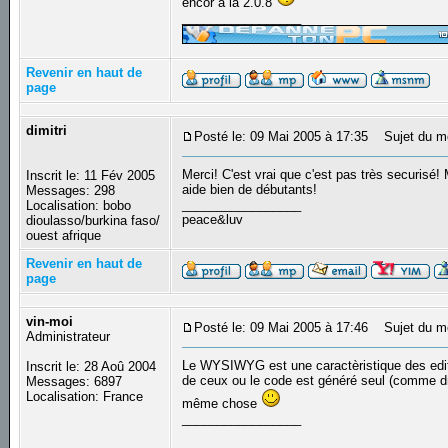
encor a la 2.0.8
_________________
Revenir en haut de
page
dimitri
Posté le: 09 Mai 2005 à 17:35
Sujet du m
Merci! C'est vrai que c'est pas très securisé
Inscrit le: 11 Fév 2005
aide bien de débutants!
Messages: 298
_________________
Localisation: bobo
peace&luv
dioulasso/burkina faso/
ouest afrique
Revenir en haut de
page
vin-moi
Posté le: 09 Mai 2005 à 17:46
Sujet du m
Administrateur
Le WYSIWYG est une caractèristique des edite
Inscrit le: 28 Aoû 2004
de ceux ou le code est généré seul (comme d
Messages: 6897
Localisation: France
même chose
_________________