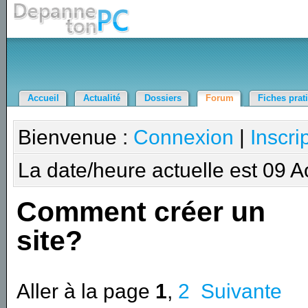
Accueil
Actualité
Dossiers
Forum
Fiches prat
Bienvenue :
Connexion
|
Inscri
La date/heure actuelle est 09 
Comment créer un
site?
Aller à la page
1
,
2
Suivante