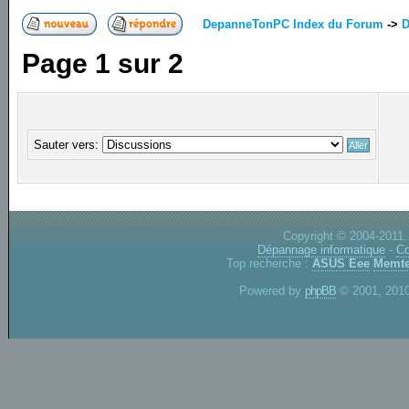
DepanneTonPC Index du Forum
->
D
Page
1
sur
2
Sauter vers:
Copyright © 2004-2011.
Dépannage informatique
-
Co
Top recherche :
ASUS Eee
Memte
Powered by
phpBB
© 2001, 2010