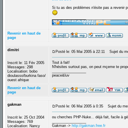
Si tu as des problèmes n'ésite pas a reveni
_________________
Revenir en haut de
page
dimitri
Posté le: 05 Mai 2005 à 22:11
Sujet du m
Tout à fait!
Inscrit le: 11 Fév 2005
N'hésites surtout pas, on peut mçeme te pro
Messages: 298
_________________
Localisation: bobo
peace&luv
dioulasso/burkina faso/
ouest afrique
Revenir en haut de
page
gakman
Posté le: 06 Mai 2005 à 0:35
Sujet du me
ou cherches PHP-Nuke... déjà fait, facile à gé
Inscrit le: 25 Oct 2004
_________________
Messages: 769
Gakman ->
http://gakman.free.fr
Localisation: Nancy