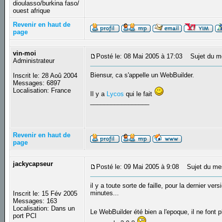
dioulasso/burkina faso/
ouest afrique
Revenir en haut de
page
vin-moi
Posté le: 08 Mai 2005 à 17:03
Sujet du m
Administrateur
Biensur, ca s'appelle un WebBuilder.
Inscrit le: 28 Aoû 2004
Messages: 6897
Localisation: France
Il y a
Lycos
qui le fait
_________________
Revenir en haut de
page
jackycapseur
Posté le: 09 Mai 2005 à 9:08
Sujet du me
il y a toute sorte de faille, pour la dernier ve
minutes...
Inscrit le: 15 Fév 2005
Messages: 163
Localisation: Dans un
Le WebBuilder été bien a l'epoque, il ne font 
port PCI