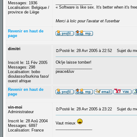
_________________
Messages: 1936
« Software is like sex. It's better when it's fre
Localisation: Belgique /
province de Liège
Merci à loïc pour l'avatar et l'userbar
Revenir en haut de
page
dimitri
Posté le: 28 Avr 2005 à 22:52
Sujet du m
Ok!je laisse tomber!
Inscrit le: 11 Fév 2005
_________________
Messages: 298
peace&luv
Localisation: bobo
dioulasso/burkina faso/
ouest afrique
Revenir en haut de
page
vin-moi
Posté le: 28 Avr 2005 à 23:22
Sujet du m
Administrateur
Inscrit le: 28 Aoû 2004
Vaut mieux
Messages: 6897
_________________
Localisation: France