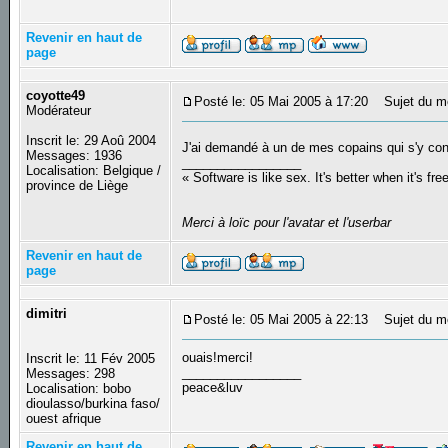
Revenir en haut de
page
coyotte49
Posté le: 05 Mai 2005 à 17:20
Sujet du m
Modérateur
Inscrit le: 29 Aoû 2004
J'ai demandé à un de mes copains qui s'y co
Messages: 1936
_________________
Localisation: Belgique /
« Software is like sex. It's better when it's fre
province de Liège
Merci à loïc pour l'avatar et l'userbar
Revenir en haut de
page
dimitri
Posté le: 05 Mai 2005 à 22:13
Sujet du m
ouais!merci!
Inscrit le: 11 Fév 2005
_________________
Messages: 298
peace&luv
Localisation: bobo
dioulasso/burkina faso/
ouest afrique
Revenir en haut de