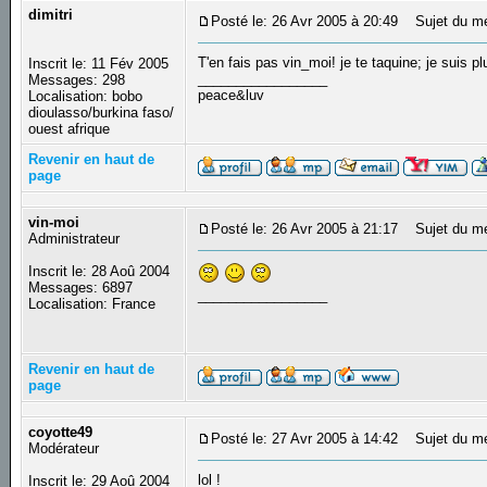
dimitri
Posté le: 26 Avr 2005 à 20:49
Sujet du m
T'en fais pas vin_moi! je te taquine; je suis plu
Inscrit le: 11 Fév 2005
_________________
Messages: 298
peace&luv
Localisation: bobo
dioulasso/burkina faso/
ouest afrique
Revenir en haut de
page
vin-moi
Posté le: 26 Avr 2005 à 21:17
Sujet du m
Administrateur
Inscrit le: 28 Aoû 2004
Messages: 6897
_________________
Localisation: France
Revenir en haut de
page
coyotte49
Posté le: 27 Avr 2005 à 14:42
Sujet du m
Modérateur
lol !
Inscrit le: 29 Aoû 2004