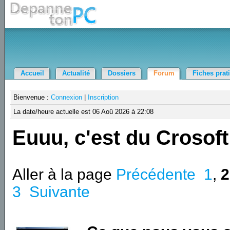
Accueil
Actualité
Dossiers
Forum
Fiches prat
Bienvenue :
Connexion
|
Inscription
La date/heure actuelle est 06 Aoû 2026 à 22:08
Euuu, c'est du Crosoft
Aller à la page
Précédente
1
,
2
3
Suivante