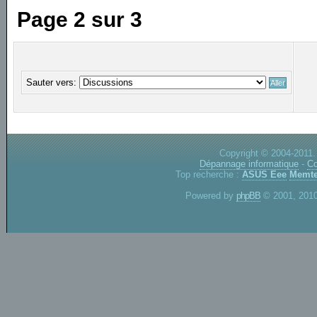
Page
2
sur
3
Sauter vers:
Copyright © 2004-2011.
Dépannage informatique
-
Co
Top recherche :
ASUS Eee
Memte
Powered by
phpBB
© 2001, 2010