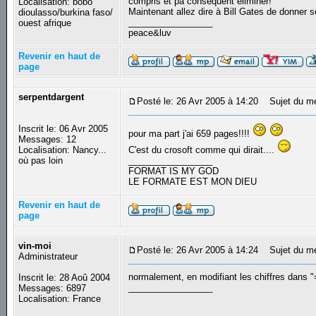
compris et pa conséquent éliminer!
Localisation: bobo
Maintenant allez dire à Bill Gates de donner s
dioulasso/burkina faso/
_________________
ouest afrique
peace&luv
Revenir en haut de
page
serpentdargent
Posté le: 26 Avr 2005 à 14:20
Sujet du m
Inscrit le: 06 Avr 2005
pour ma part j'ai 659 pages!!!!
Messages: 12
Localisation: Nancy...
C'est du crosoft comme qui dirait....
où pas loin
_________________
FORMAT IS MY GOD
LE FORMATE EST MON DIEU
Revenir en haut de
page
vin-moi
Posté le: 26 Avr 2005 à 14:24
Sujet du m
Administrateur
normalement, en modifiant les chiffres dans "
Inscrit le: 28 Aoû 2004
_________________
Messages: 6897
Localisation: France