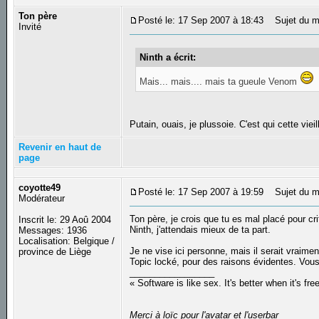
Ton père
Posté le: 17 Sep 2007 à 18:43
Sujet du m
Invité
Ninth a écrit:
Mais... mais.... mais ta gueule Venom
Putain, ouais, je plussoie. C'est qui cette viei
Revenir en haut de
page
coyotte49
Posté le: 17 Sep 2007 à 19:59
Sujet du m
Modérateur
Ton père, je crois que tu es mal placé pour cr
Inscrit le: 29 Aoû 2004
Ninth, j'attendais mieux de ta part.
Messages: 1936
Localisation: Belgique /
Je ne vise ici personne, mais il serait vraime
province de Liège
Topic locké, pour des raisons évidentes. Vous 
_________________
« Software is like sex. It's better when it's fre
Merci à loïc pour l'avatar et l'userbar