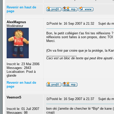
Revenir en haut de
page
AlexMagnus
Posté le: 16 Sep 2007 à 21:32
Sujet du m
Modérateur
Bon, le petit collégien t'as fini tes réflexion
réflexions sont faites à son propos, donc TOI 
Merci.
(On va finir par croire que je la protège, la Kan
_________________
Ceci est un bloc de texte qui peut être ajout
Inscrit le: 23 Mai 2006
Messages: 2843
Localisation: Pool à
glande
Revenir en haut de
page
Veemon5
Posté le: 16 Sep 2007 à 21:37
Sujet du m
bon oki j'arrette de chercher lé *Bip* de kane 
Inscrit le: 01 Juil 2007
coup)
Messages: 98