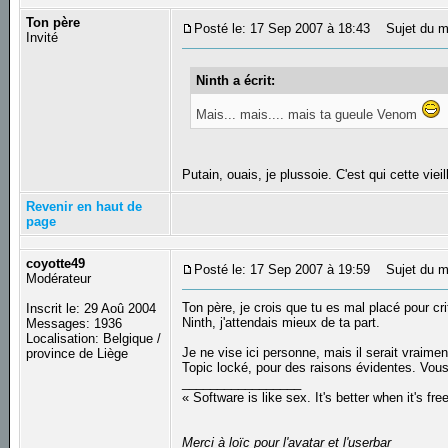
Ton père
Posté le: 17 Sep 2007 à 18:43
Sujet du m
Invité
Ninth a écrit:
Mais... mais.... mais ta gueule Venom
Putain, ouais, je plussoie. C'est qui cette viei
Revenir en haut de
page
coyotte49
Posté le: 17 Sep 2007 à 19:59
Sujet du m
Modérateur
Ton père, je crois que tu es mal placé pour cr
Inscrit le: 29 Aoû 2004
Ninth, j'attendais mieux de ta part.
Messages: 1936
Localisation: Belgique /
Je ne vise ici personne, mais il serait vraime
province de Liège
Topic locké, pour des raisons évidentes. Vous 
_________________
« Software is like sex. It's better when it's fre
Merci à loïc pour l'avatar et l'userbar