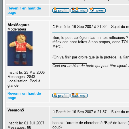
Revenir en haut de
page
AlexMagnus
Posté le: 16 Sep 2007 à 21:32
Sujet du m
Modérateur
Bon, le petit collégien t'as fini tes réflexion
réflexions sont faites à son propos, donc TOI 
Merci.
(On va finir par croire que je la protège, la Kan
_________________
Ceci est un bloc de texte qui peut être ajout
Inscrit le: 23 Mai 2006
Messages: 2843
Localisation: Pool à
glande
Revenir en haut de
page
Veemon5
Posté le: 16 Sep 2007 à 21:37
Sujet du m
bon oki j'arrette de chercher lé *Bip* de kane 
Inscrit le: 01 Juil 2007
coup)
Messages: 98