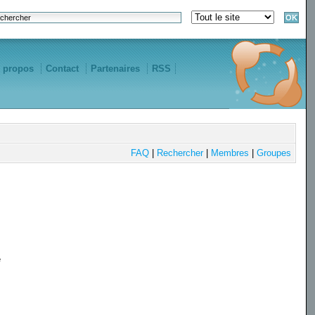
 propos
Contact
Partenaires
RSS
FAQ
|
Rechercher
|
Membres
|
Groupes
e