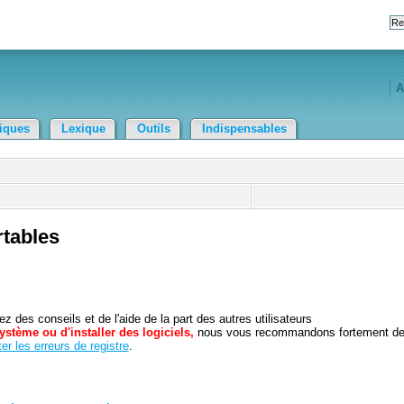
A
tiques
Lexique
Outils
Indispensables
rtables
 des conseils et de l'aide de la part des autres utilisateurs
ystème ou d'installer des logiciels,
nous vous recommandons fortement d
er les erreurs de registre
.