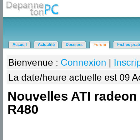
Accueil
Actualité
Dossiers
Forum
Fiches prat
Bienvenue :
Connexion
|
Inscri
La date/heure actuelle est 09 
Nouvelles ATI radeon
R480