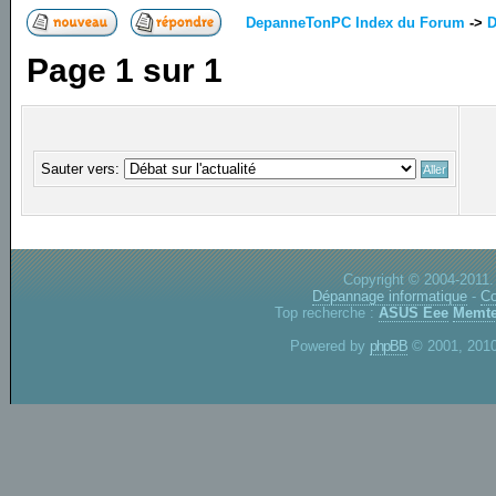
DepanneTonPC Index du Forum
->
D
Page
1
sur
1
Sauter vers:
Copyright © 2004-2011.
Dépannage informatique
-
Co
Top recherche :
ASUS Eee
Memte
Powered by
phpBB
© 2001, 2010