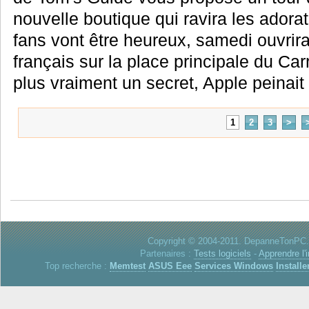
nouvelle boutique qui ravira les ador
fans vont être heureux, samedi ouvrira
français sur la place principale du Car
plus vraiment un secret, Apple peinait 
1
2
3
>
Copyright © 2004-2011. DepanneTonPC. 
Partenaires :
Tests logiciels
-
Apprendre l'
Top recherche :
Memtest
ASUS Eee
Services Windows
Installe