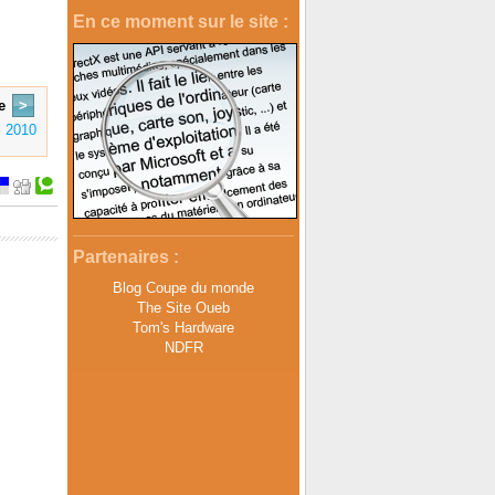
En ce moment sur le site :
e
>
l 2010
Partenaires :
Blog Coupe du monde
The Site Oueb
Tom's Hardware
NDFR