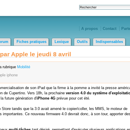
A propos
Contact
Part
orum
Fiches pratiques
Lexique
Outils
Indispensables
ar Apple le jeudi 8 avril
a rubrique
Mobilité
pple
iphone
mercialisation de son iPad que la firme à la pomme a invité la presse améric
en de Cupertino. Vers 18h, la prochaine
version 4.0 du système d'exploitati
a future génération d'
iPhone 4G
prévue pour cet été.
p Store tandis que la 3.0 avait amené le copier/coller, les MMS, le moteur de
tés importantes. Ce nouveau firmware 4.0 devrait donc, à son tour, apporter de
fameux
multi-tâches
tant désiré, permettant d'exécuter plusieurs applications e