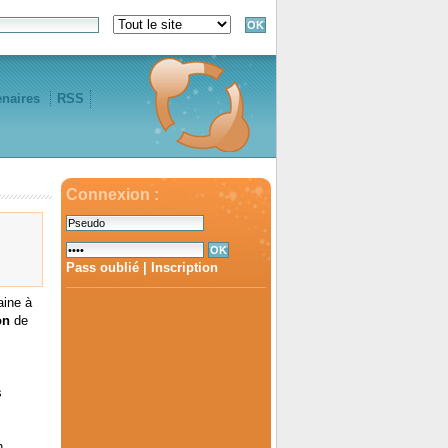
enaires
RSS
Connexion :
Pass oublié
|
Inscription
aine à
on
de
s
n