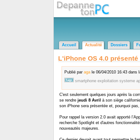
Accueil
Actualité
Dossiers
F
L'iPhone OS 4.0 présenté p
Publié par
aga
le 06/04/2010 16:43 dans l
smartphone
exploitation
systeme
a
C'est seulement quelques jours après la com
se rendre
jeudi 8 Avril
à son siège californi
son iPhone sera présentée et, pourquoi pas, l
Pour rappel la version 2.0 avait apporté l’Ap
recherche Spotlight et d'autres fonctionnali
nouveautés majeures.
Ce dernier devrait avant tout permettre le 