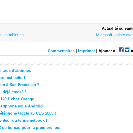
Actualité suivant
 les tablettes
Microsoft update avri
Commentaires
|
Imprimer
| Ajouter à :
lliards d'abonnés
rd est battu !
ion à San Francisco ?
, déjà cracké !
149 € chez Orange !
martphone sous Androïd
éléphone tactile au CES 2009 !
venteur du terme netbook !
 de bureau pour la première fois !