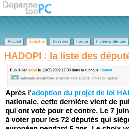
Accueil
Actualité
Dossiers
Forum
Fiches pratiques
HADOPI : la liste des député
Publié par
nevel
le 12/05/2009 17:30 dans la rubrique
Internet
nationale
assemblee
solennel
vote
albanel
projet
loi
hadopi
Après l'
adoption du projet de loi H
nationale, cette dernière vient de p
qui ont voté pour et contre. Le 7 ju
à voter pour les 72 députés qui siè
européen pendant 5 ans. Le choix v