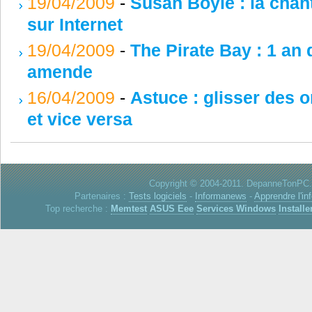
19/04/2009
-
Susan Boyle : la chant
sur Internet
19/04/2009
-
The Pirate Bay : 1 an 
amende
16/04/2009
-
Astuce : glisser des 
et vice versa
Copyright © 2004-2011. DepanneTonPC. 
Partenaires :
Tests logiciels
-
Informanews
-
Apprendre l'in
Top recherche :
Memtest
ASUS Eee
Services Windows
Installe