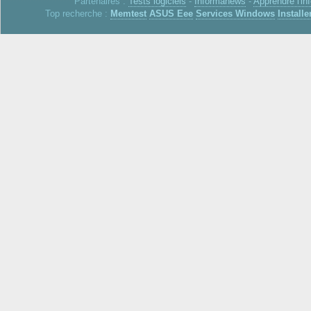
Partenaires :
Tests logiciels
-
Informanews
-
Apprendre l'in
Top recherche :
Memtest
ASUS Eee
Services Windows
Installe