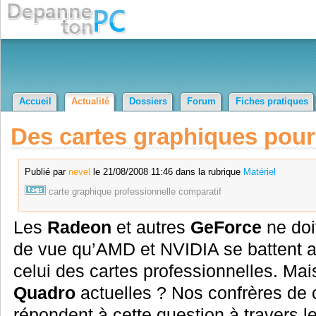
Accueil
Actualité
Dossiers
Forum
Fiches pratiques
Des cartes graphiques pour 
Publié par
nevel
le 21/08/2008 11:46 dans la rubrique
Matériel
carte
graphique
professionnelle
comparatif
Les
Radeon
et autres
GeForce
ne doi
de vue qu’AMD et NVIDIA se battent a
celui des cartes professionnelles. Mai
Quadro
actuelles ? Nos confrères de
répondent à cette question à travers l