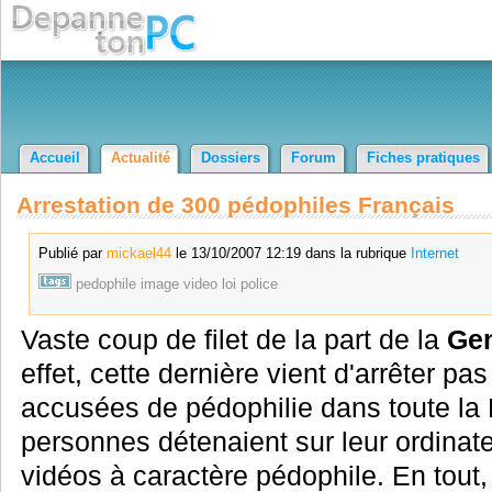
Accueil
Actualité
Dossiers
Forum
Fiches pratiques
Arrestation de 300 pédophiles Français
Publié par
mickael44
le 13/10/2007 12:19 dans la rubrique
Internet
pedophile
image
video
loi
police
Vaste coup de filet de la part de la
Gen
effet, cette dernière vient d'arrêter p
accusées de pédophilie dans toute la 
personnes détenaient sur leur ordinat
vidéos à caractère pédophile. En tout