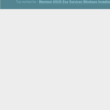
Top recherche :
Memtest
ASUS Eee
Services Windows
Installe