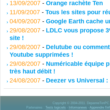
13/09/2007
-
Orange rachète Ten
11/09/2007
-
Tous les sites pour ré
04/09/2007
-
Google Earth cache un
29/08/2007
-
LDLC vous propose 3%
site !
29/08/2007
-
Delutube ou comment 
Youtube supprimées !
29/08/2007
-
Numéricable équipe pl
très haut débit !
24/08/2007
-
Deezer vs Universal : 
Copyright © 2004-2011. DepanneTonPC. 
Partenaires :
Tests logiciels
-
Informanews
-
Apprendre l'in