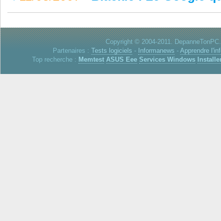
Copyright © 2004-2011. DepanneTonPC. 
Partenaires :
Tests logiciels
-
Informanews
-
Apprendre l'in
Top recherche :
Memtest
ASUS Eee
Services Windows
Installe