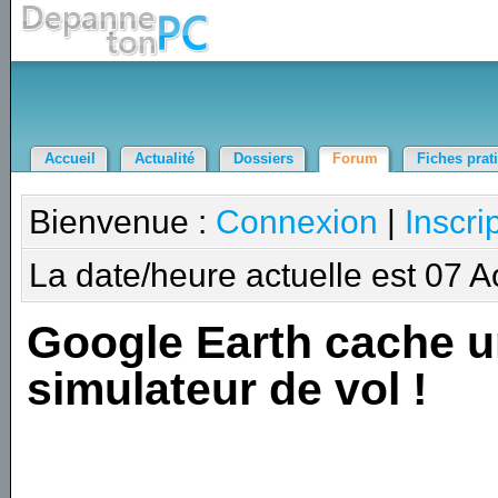
Accueil
Actualité
Dossiers
Forum
Fiches prat
Bienvenue :
Connexion
|
Inscri
La date/heure actuelle est 07 
Google Earth cache 
simulateur de vol !