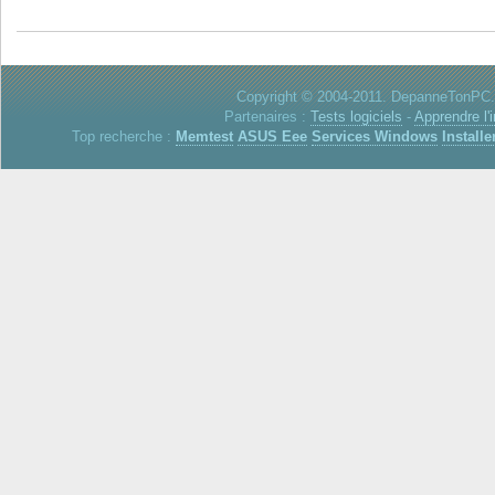
Copyright © 2004-2011. DepanneTonPC. 
Partenaires :
Tests logiciels
-
Apprendre l'
Top recherche :
Memtest
ASUS Eee
Services Windows
Installe