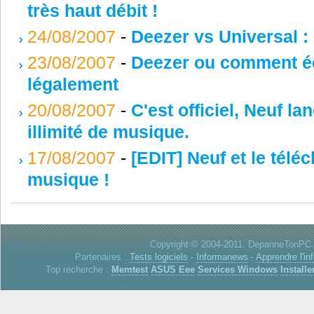
très haut débit !
24/08/2007
-
Deezer vs Universal : 
23/08/2007
-
Deezer ou comment éc
légalement
20/08/2007
-
C'est officiel, Neuf l
illimité de musique.
17/08/2007
-
[EDIT] Neuf et le télé
musique !
Copyright © 2004-2011. DepanneTonPC. 
Partenaires :
Tests logiciels
-
Informanews
-
Apprendre l'in
Top recherche :
Memtest
ASUS Eee
Services Windows
Installe