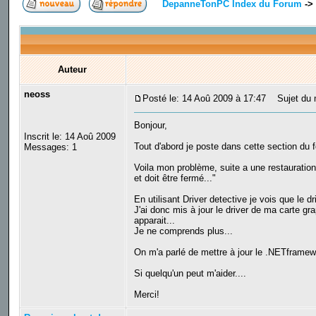
DepanneTonPC Index du Forum
->
Auteur
neoss
Posté le: 14 Aoû 2009 à 17:47
Sujet du m
Bonjour,
Inscrit le: 14 Aoû 2009
Tout d'abord je poste dans cette section du f
Messages: 1
Voila mon problème, suite a une restauration
et doit être fermé..."
En utilisant Driver detective je vois que le d
J'ai donc mis à jour le driver de ma carte gr
apparait...
Je ne comprends plus...
On m'a parlé de mettre à jour le .NETframework
Si quelqu'un peut m'aider....
Merci!