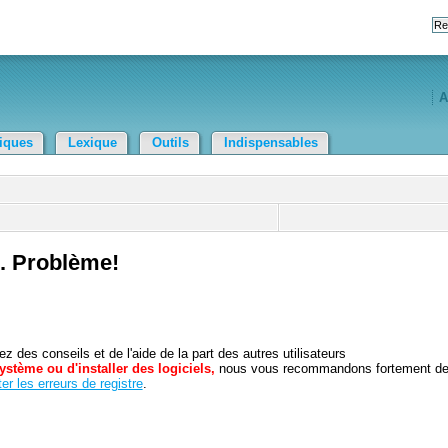
A
tiques
Lexique
Outils
Indispensables
n. Problème!
 des conseils et de l'aide de la part des autres utilisateurs
ystème ou d'installer des logiciels,
nous vous recommandons fortement d
er les erreurs de registre
.