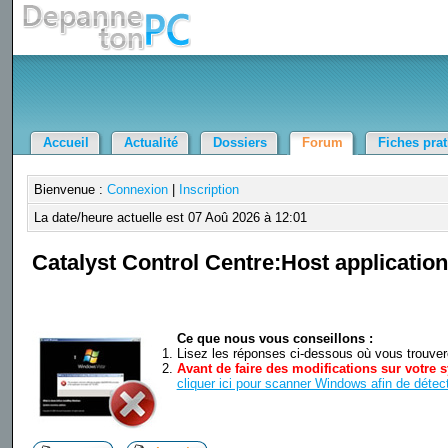
Accueil
Actualité
Dossiers
Forum
Fiches pra
Bienvenue :
Connexion
|
Inscription
La date/heure actuelle est 07 Aoû 2026 à 12:01
Catalyst Control Centre:Host applicatio
Ce que nous vous conseillons :
Lisez les réponses ci-dessous où vous trouverez
Avant de faire des modifications sur votre s
cliquer ici pour scanner Windows afin de détect