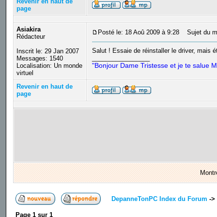
Revenir en haut de
page
Asiakira
Posté le: 18 Aoû 2009 à 9:28
Sujet du m
Rédacteur
Salut ! Essaie de réinstaller le driver, mais
Inscrit le: 29 Jan 2007
_________________
Messages: 1540
"Bonjour Dame Tristesse et je te salue M
Localisation: Un monde
virtuel
Revenir en haut de
page
Montr
DepanneTonPC Index du Forum
->
Page
1
sur
1