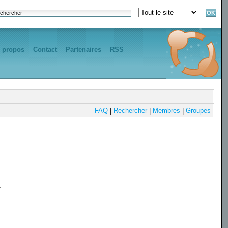
 propos
Contact
Partenaires
RSS
FAQ
|
Rechercher
|
Membres
|
Groupes
e