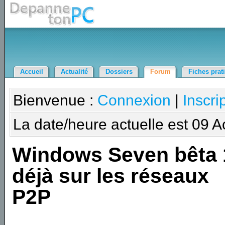
Accueil
Actualité
Dossiers
Forum
Fiches prat
Bienvenue :
Connexion
|
Inscri
La date/heure actuelle est 09 
Windows Seven bêta 
déjà sur les réseaux
P2P