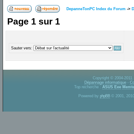
DepanneTonPC Index du Forum
->
D
Page
1
sur
1
Sauter vers:
Copyright © 2004-2011.
Dépannage informatique
-
Co
Top recherche :
ASUS Eee
Memte
Powered by
phpBB
© 2001, 2010