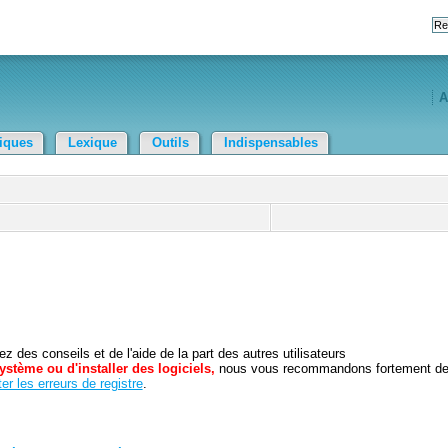
A
tiques
Lexique
Outils
Indispensables
 des conseils et de l'aide de la part des autres utilisateurs
ystème ou d'installer des logiciels,
nous vous recommandons fortement d
er les erreurs de registre
.