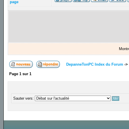
page
Montr
DepanneTonPC Index du Forum
->
Page
1
sur
1
Sauter vers: