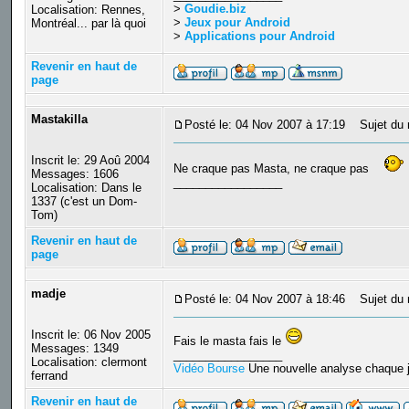
>
Goudie.biz
Localisation: Rennes,
>
Jeux pour Android
Montréal... par là quoi
>
Applications pour Android
Revenir en haut de
page
Mastakilla
Posté le: 04 Nov 2007 à 17:19
Sujet du 
Inscrit le: 29 Aoû 2004
Ne craque pas Masta, ne craque pas
Messages: 1606
_________________
Localisation: Dans le
1337 (c'est un Dom-
Tom)
Revenir en haut de
page
madje
Posté le: 04 Nov 2007 à 18:46
Sujet du 
Inscrit le: 06 Nov 2005
Fais le masta fais le
Messages: 1349
_________________
Localisation: clermont
Vidéo Bourse
Une nouvelle analyse chaque j
ferrand
Revenir en haut de