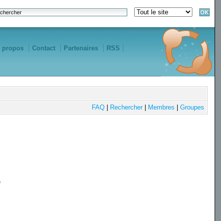
 propos
Contact
Partenaires
RSS
FAQ
|
Rechercher
|
Membres
|
Groupes
e