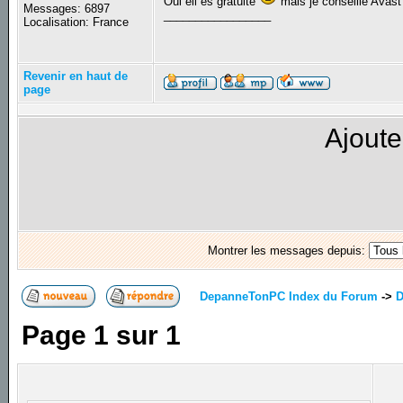
Oui ell es gratuite
mais je conseille Avas
Messages: 6897
_________________
Localisation: France
Revenir en haut de
page
Ajoute
Montrer les messages depuis:
DepanneTonPC Index du Forum
->
D
Page
1
sur
1