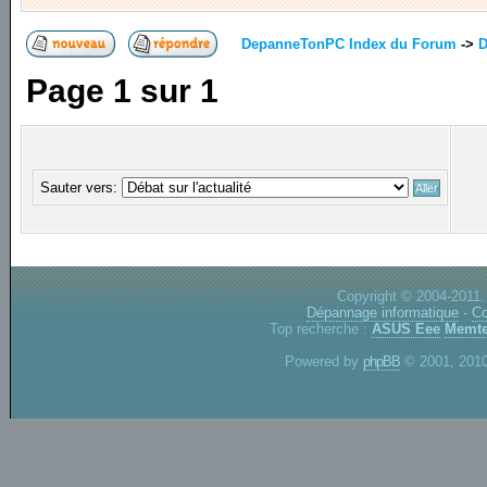
DepanneTonPC Index du Forum
->
D
Page
1
sur
1
Sauter vers:
Copyright © 2004-2011.
Dépannage informatique
-
Co
Top recherche :
ASUS Eee
Memte
Powered by
phpBB
© 2001, 2010