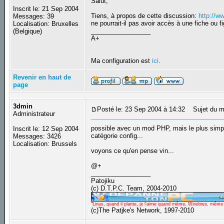
Salut,
Inscrit le: 21 Sep 2004
Tiens, à propos de cette discussion:
http://w
Messages: 39
ne pourrait-il pas avoir accès à une fiche ou fig
Localisation: Bruxelles
_________________
(Belgique)
A+
Ma configuration est
ici
.
Revenir en haut de
page
3dmin
Posté le: 23 Sep 2004 à 14:32
Sujet du m
Administrateur
possible avec un mod PHP, mais le plus simpl
Inscrit le: 12 Sep 2004
catégorie config...
Messages: 3426
Localisation: Brussels
voyons ce qu'en pense vin...
@+
_________________
Patojiku
(c) D.T.P.C. Team, 2004-2010
"Linux, quand il plante, je l'aime quand même, Windows, même qu
(c)The Patjke's Network, 1997-2010