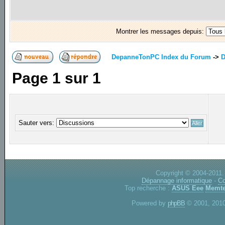
Montrer les messages depuis:
DepanneTonPC Index du Forum
->
D
Page
1
sur
1
Sauter vers:
Copyright © 2004-2011.
Dépannage informatique
-
Co
Top recherche :
ASUS Eee
Memte
Powered by
phpBB
© 2001, 2010