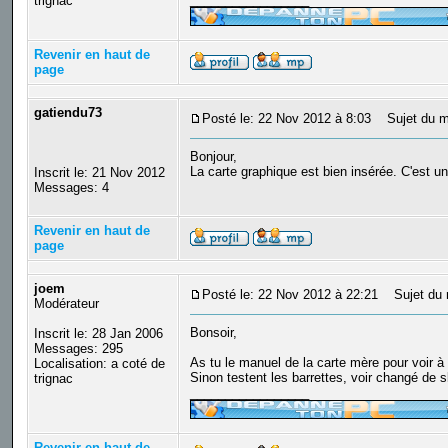
trignac
Revenir en haut de
page
gatiendu73
Posté le: 22 Nov 2012 à 8:03
Sujet du m
Bonjour,
La carte graphique est bien insérée. C'est une
Inscrit le: 21 Nov 2012
Messages: 4
Revenir en haut de
page
joem
Posté le: 22 Nov 2012 à 22:21
Sujet du 
Modérateur
Bonsoir,
Inscrit le: 28 Jan 2006
Messages: 295
As tu le manuel de la carte mère pour voir à 
Localisation: a coté de
Sinon testent les barrettes, voir changé de sl
trignac
_________________
Revenir en haut de