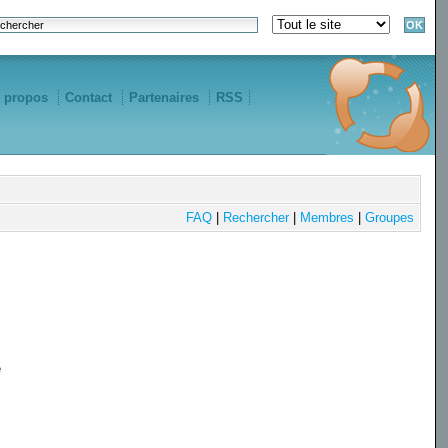
 propos
Contact
Partenaires
RSS
FAQ
|
Rechercher
|
Membres
|
Groupes
e