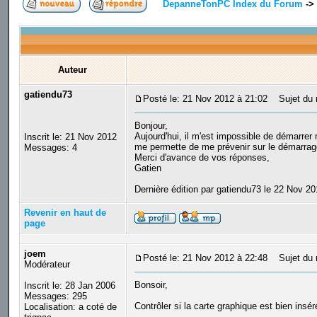
DepanneTonPC Index du Forum
->
Auteur
gatiendu73
Posté le: 21 Nov 2012 à 21:02
Sujet du m
Bonjour,
Aujourd'hui, il m'est impossible de démarrer m
Inscrit le: 21 Nov 2012
me permette de me prévenir sur le démarrage 
Messages: 4
Merci d'avance de vos réponses,
Gatien
Dernière édition par gatiendu73 le 22 Nov 20
Revenir en haut de
page
joem
Posté le: 21 Nov 2012 à 22:48
Sujet du 
Modérateur
Bonsoir,
Inscrit le: 28 Jan 2006
Messages: 295
Contrôler si la carte graphique est bien insér
Localisation: a coté de
_________________