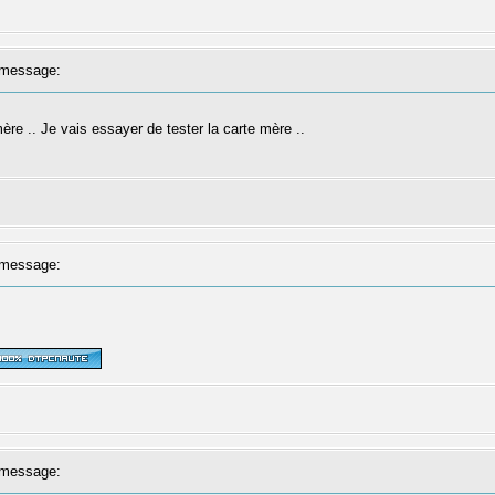
message:
ère .. Je vais essayer de tester la carte mère ..
message:
message: