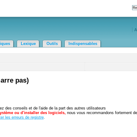
A
tiques
Lexique
Outils
Indispensables
arre pas)
 des conseils et de l'aide de la part des autres utilisateurs
ystème ou d'installer des logiciels,
nous vous recommandons fortement d
er les erreurs de registre
.