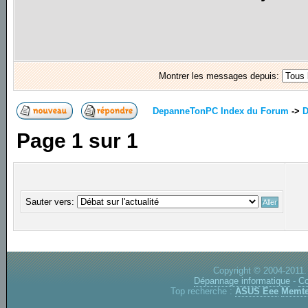
Montrer les messages depuis:
DepanneTonPC Index du Forum
->
D
Page
1
sur
1
Sauter vers:
Copyright © 2004-2011.
Dépannage informatique
-
Co
Top recherche :
ASUS Eee
Memte