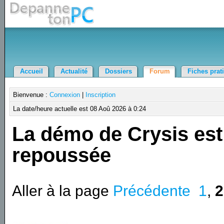
Accueil
Actualité
Dossiers
Forum
Fiches prat
Bienvenue :
Connexion
|
Inscription
La date/heure actuelle est 08 Aoû 2026 à 0:24
La démo de Crysis est
repoussée
Aller à la page
Précédente
1
,
2