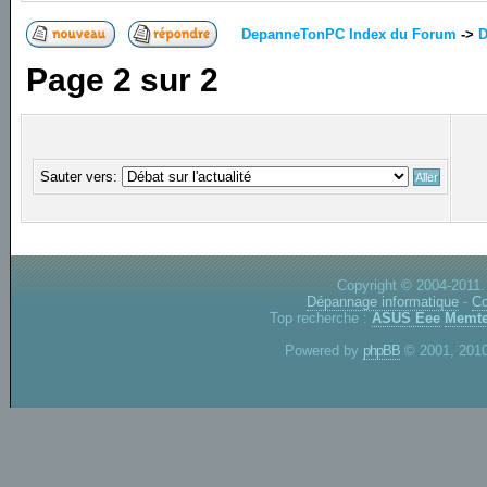
DepanneTonPC Index du Forum
->
D
Page
2
sur
2
Sauter vers:
Copyright © 2004-2011.
Dépannage informatique
-
Co
Top recherche :
ASUS Eee
Memte
Powered by
phpBB
© 2001, 2010