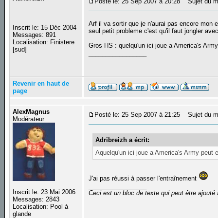
Posté le: 25 Sep 2007 à 20:28
Sujet du m
Arf il va sortir que je n'aurai pas encore mon 
Inscrit le: 15 Déc 2004
seul petit probleme c'est qu'il faut jongler av
Messages: 891
Localisation: Finistere
Gros HS : quelqu'un ici joue a America's Army
[sud]
_________________
Revenir en haut de
page
AlexMagnus
Posté le: 25 Sep 2007 à 21:25
Sujet du m
Modérateur
Adribreizh a écrit:
Aquelqu'un ici joue a America's Army peut e
J'ai pas réussi à passer l'entraînement
_________________
Inscrit le: 23 Mai 2006
Ceci est un bloc de texte qui peut être ajout
Messages: 2843
Localisation: Pool à
glande