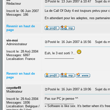
Posté le: 13 Juin 2007 à 10:47
Sujet du me
Rédacteur
La de Call Of Duty 4 est toujours prévu pour 
Inscrit le: 06 Juin 2007
Messages: 186
En attendant pour les adeptes, nos partenair
Revenir en haut de
page
vin-moi
Posté le: 16 Juin 2007 à 16:56
Sujet du m
Administrateur
Inscrit le: 28 Aoû 2004
Euh, le 3 est sorti ?...
Messages: 6897
_________________
Localisation: France
Revenir en haut de
page
coyotte49
Posté le: 16 Juin 2007 à 19:06
Sujet du m
Modérateur
Pas sur PC je pense ^^
Inscrit le: 29 Aoû 2004
_________________
Messages: 1936
« Software is like sex. It's better when it's fre
Localisation: Belgique /
province de Liège