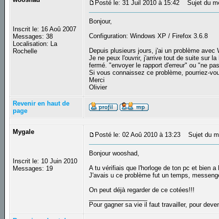
Posté le: 31 Juil 2010 à 15:42
Sujet du me
Bonjour,
Inscrit le: 16 Aoû 2007
Configuration: Windows XP / Firefox 3.6.8
Messages: 38
Localisation: La
Depuis plusieurs jours, j'ai un problème ave
Rochelle
Je ne peux l'ouvrir, j'arrive tout de suite sur
fermé. "envoyer le rapport d'erreur" ou "ne pa
Si vous connaissez ce problème, pourriez-vou
Merci
Olivier
Revenir en haut de
page
Mygale
Posté le: 02 Aoû 2010 à 13:23
Sujet du m
Bonjour wooshad,
Inscrit le: 10 Juin 2010
A tu vérifiais que l'horloge de ton pc et bien a 
Messages: 19
J'avais u ce problème fut un temps, messenge
On peut déjà regarder de ce cotées!!!
_________________
Pour gagner sa vie il faut travailler, pour deven