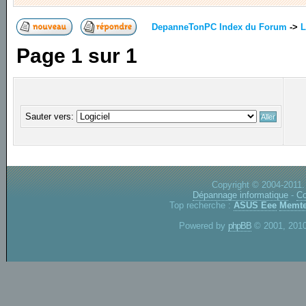
DepanneTonPC Index du Forum
->
L
Page
1
sur
1
Sauter vers:
Copyright © 2004-2011.
Dépannage informatique
-
Co
Top recherche :
ASUS Eee
Memte
Powered by
phpBB
© 2001, 2010