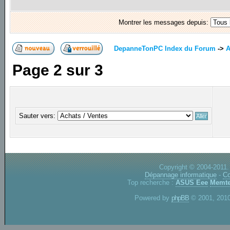
Montrer les messages depuis:
DepanneTonPC Index du Forum
->
A
Page
2
sur
3
Sauter vers:
Copyright © 2004-2011.
Dépannage informatique
-
Co
Top recherche :
ASUS Eee
Memte
Powered by
phpBB
© 2001, 2010