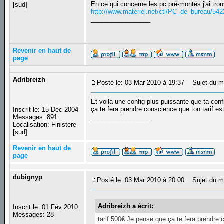
En ce qui concerne les pc pré-montés j'ai tro
[sud]
http://www.materiel.net/ctl/PC_de_bureau/542
_________________
Revenir en haut de
page
Adribreizh
Posté le: 03 Mar 2010 à 19:37
Sujet du m
Et voila une config plus puissante que ta conf
ça te fera prendre conscience que ton tarif es
Inscrit le: 15 Déc 2004
_________________
Messages: 891
Localisation: Finistere
[sud]
Revenir en haut de
page
dubignyp
Posté le: 03 Mar 2010 à 20:00
Sujet du m
Adribreizh a écrit:
Inscrit le: 01 Fév 2010
Messages: 28
tarif 500€ Je pense que ça te fera prendre 