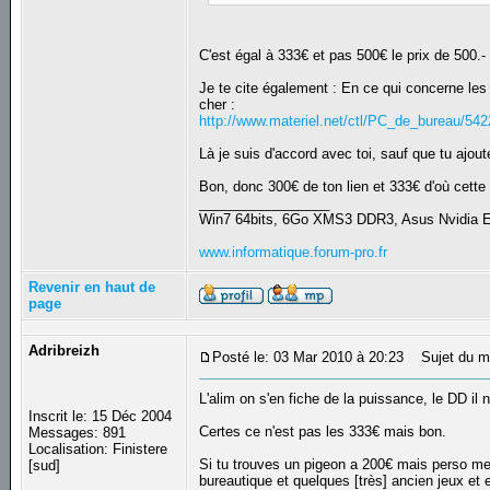
C'est égal à 333€ et pas 500€ le prix de 500.
Je te cite également : En ce qui concerne les
cher :
http://www.materiel.net/ctl/PC_de_bureau/542
Là je suis d'accord avec toi, sauf que tu ajo
Bon, donc 300€ de ton lien et 333€ d'où cett
_________________
Win7 64bits, 6Go XMS3 DDR3, Asus Nvidia
www.informatique.forum-pro.fr
Revenir en haut de
page
Adribreizh
Posté le: 03 Mar 2010 à 20:23
Sujet du m
L'alim on s'en fiche de la puissance, le DD il
Inscrit le: 15 Déc 2004
Certes ce n'est pas les 333€ mais bon.
Messages: 891
Localisation: Finistere
Si tu trouves un pigeon a 200€ mais perso mem
[sud]
bureautique et quelques [très] ancien jeux et 