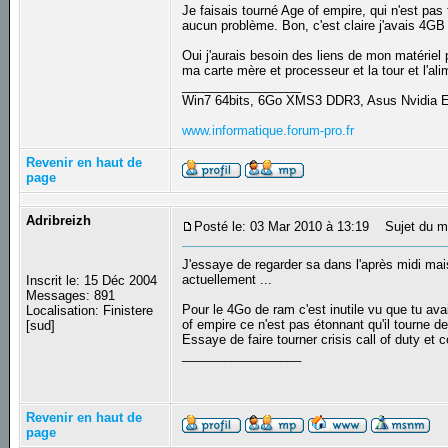
Je faisais tourné Age of empire, qui n'est pas
aucun problème. Bon, c'est claire j'avais 4G
Oui j'aurais besoin des liens de mon matériel 
ma carte mère et processeur et la tour et l'ali
_________________
Win7 64bits, 6Go XMS3 DDR3, Asus Nvidia
www.informatique.forum-pro.fr
Revenir en haut de
page
Adribreizh
Posté le: 03 Mar 2010 à 13:19
Sujet du m
J'essaye de regarder sa dans l'après midi ma
actuellement ...
Inscrit le: 15 Déc 2004
Messages: 891
Pour le 4Go de ram c'est inutile vu que tu a
Localisation: Finistere
of empire ce n'est pas étonnant qu'il tourne 
[sud]
Essaye de faire tourner crisis call of duty et
_________________
Revenir en haut de
page