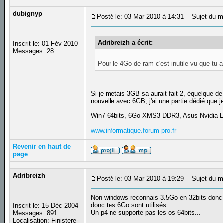
dubignyp
Posté le: 03 Mar 2010 à 14:31
Sujet du m
Adribreizh a écrit:
Inscrit le: 01 Fév 2010
Messages: 28
Pour le 4Go de ram c'est inutile vu que tu
Si je metais 3GB sa aurait fait 2, équelque de
nouvelle avec 6GB, j'ai une partie dédié que j
_________________
Win7 64bits, 6Go XMS3 DDR3, Asus Nvidia
www.informatique.forum-pro.fr
Revenir en haut de
page
Adribreizh
Posté le: 03 Mar 2010 à 19:29
Sujet du m
Non windows reconnais 3.5Go en 32bits donc d
donc tes 6Go sont utilisés.
Inscrit le: 15 Déc 2004
Un p4 ne supporte pas les os 64bits...
Messages: 891
Localisation: Finistere