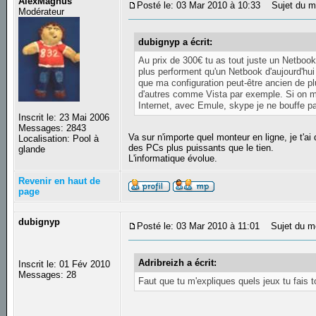
AlexMagnus
Posté le: 03 Mar 2010 à 10:33
Sujet du m
Modérateur
dubignyp a écrit:
Au prix de 300€ tu as tout juste un Netboo
plus performent qu'un Netbook d'aujourd'hu
que ma configuration peut-être ancien de pl
d'autres comme Vista par exemple. Si on me
Internet, avec Emule, skype je ne bouffe p
Inscrit le: 23 Mai 2006
Messages: 2843
Va sur n'importe quel monteur en ligne, je t'a
Localisation: Pool à
des PCs plus puissants que le tien.
glande
L'informatique évolue.
Revenir en haut de
page
dubignyp
Posté le: 03 Mar 2010 à 11:01
Sujet du m
Adribreizh a écrit:
Inscrit le: 01 Fév 2010
Messages: 28
Faut que tu m'expliques quels jeux tu fais t