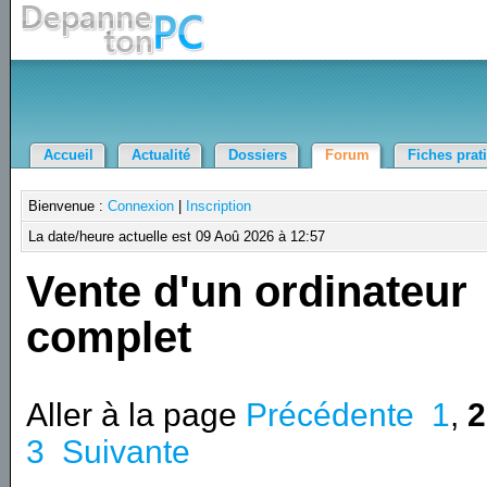
Accueil
Actualité
Dossiers
Forum
Fiches prat
Bienvenue :
Connexion
|
Inscription
La date/heure actuelle est 09 Aoû 2026 à 12:57
Vente d'un ordinateur
complet
Aller à la page
Précédente
1
,
2
3
Suivante