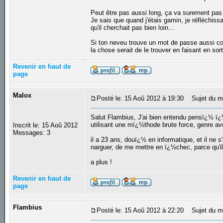
Peut être pas aussi long, ça va surement pas
Je sais que quand j'étais gamin, je réfléchiss
qu'il cherchait pas bien loin...
Si ton neveu trouve un mot de passe aussi comp
la chose serait de le trouver en faisant en s
Revenir en haut de
page
Malox
Posté le: 15 Aoû 2012 à 19:30
Sujet du m
Salut Flambius, J'ai bien entendu pensï¿½ ï¿½
utilisant une mï¿½thode brute force, genre a
Inscrit le: 15 Aoû 2012
Messages: 3
il a 23 ans, douï¿½ en informatique, et il ne 
narguer, de me mettre en ï¿½chec, parce qu'il
a plus !
Revenir en haut de
page
Flambius
Posté le: 15 Aoû 2012 à 22:20
Sujet du m