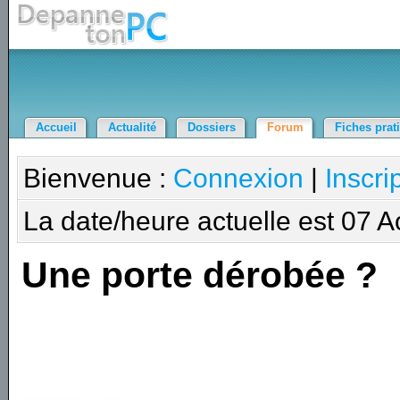
Accueil
Actualité
Dossiers
Forum
Fiches prat
Bienvenue :
Connexion
|
Inscri
La date/heure actuelle est 07 
Une porte dérobée ?