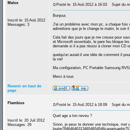
Malox
Posté le: 15 Aoû 2012 à 16:03
Sujet du me
Bonjour,
Inscrit le: 15 Aoû 2012
J'ai un problème avec mon pc, a chaque fois q
Messages: 3
admettons que je le change le matin, le soir il 
Cela fait des jours que je me creuse pour sa
et Microsoft essentials, le pare feu bloque le
demande si il a pas réussi à cloner mon CD o
quelqu'un aurait-il une idée de comment il pour
la vie!
Ma configuration, PC Portable Samsung RV
Merci à tous
Revenir en haut de
page
Flambius
Posté le: 15 Aoû 2012 à 18:09
Sujet du m
Quel age a ton neveu ?
Inscrit le: 20 Juil 2012
Sinon, je peux te donner une technique, met 
Messages: 29
loutre784646463134654654546canarisaphir75