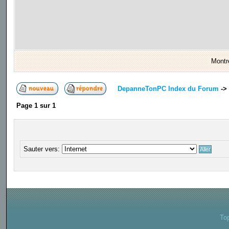
Montr
DepanneTonPC Index du Forum
->
Page
1
sur
1
Sauter vers:
To