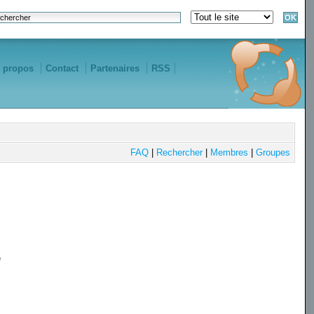
 propos
Contact
Partenaires
RSS
FAQ
|
Rechercher
|
Membres
|
Groupes
e