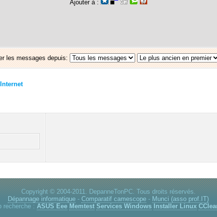
Ajouter à :
er les messages depuis:
Internet
Copyright © 2004-2011. DepanneTonPC. Tous droits réservés.
Dépannage informatique
-
Comparatif camescope
-
Munci (asso prof.IT)
p recherche :
ASUS Eee
Memtest
Services Windows
Installer Linux
CClea