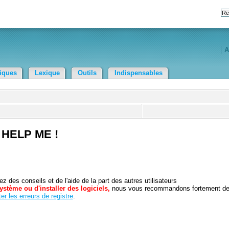
A
tiques
Lexique
Outils
Indispensables
/ HELP ME !
 des conseils et de l'aide de la part des autres utilisateurs
ystème ou d'installer des logiciels,
nous vous recommandons fortement d
er les erreurs de registre
.