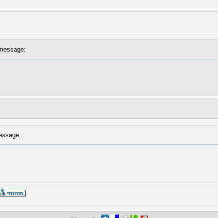
message:
ssage: