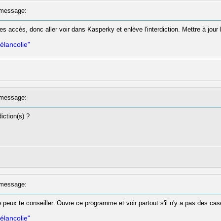
message:
 accès, donc aller voir dans Kasperky et enlève l'interdiction. Mettre à jour le
élancolie"
message:
diction(s) ?
message:
 ne peux te conseiller. Ouvre ce programme et voir partout s'il n'y a pas des c
élancolie"