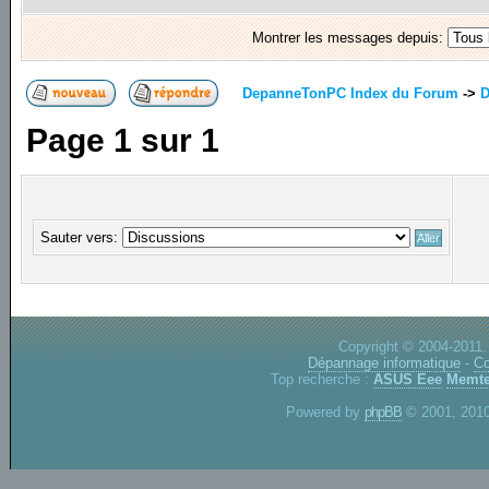
Montrer les messages depuis:
DepanneTonPC Index du Forum
->
D
Page
1
sur
1
Sauter vers:
Copyright © 2004-2011.
Dépannage informatique
-
Co
Top recherche :
ASUS Eee
Memte
Powered by
phpBB
© 2001, 2010