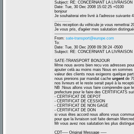
Subject: RE: CONCERNANT LA LIVRAISO
Date: Tue, 30 Dec 2008 15:02:25 +0100
bonjour
Je souhaiterai etre livré à l'adresse suivante 4
..............
Dés reception du véhicule je vous remettrai 2
Je vous pris, d'agéer mes salutation distingu
------------------------------------------------------------------
From:
sate-transport@europe.com
To:
Date: Tue, 30 Dec 2008 09:39:24 -0500
Subject: RE: CONCERNANT LA LIVRAISO
SATE-TRANSPORT BONJOUR
Mme nous avons bien recu vos adresses pour 
ajouter celà au moins mais Nous en sommes d'
valeur des clients nous exigeons quelque par
nous prenions par mandat cache
urgent
de 70
nos livreurs et le reste serait payé à la recept
NB :Nous allons vous faire comprendre que l
prefecture pour le faire des CERTIFICATS sui
- CERTIFICAT DE DEPOT
- CERTIFICAT DE CESSION
- CERTIFICAT DE NON GAGE
- CERTIFICAT DE DON
si vous êtes accord nous allons vous commun
pour que la livraison soit faite demain Mercr
Mr vous avez nos salutation les plus distingu
CDT----- Original Message -----