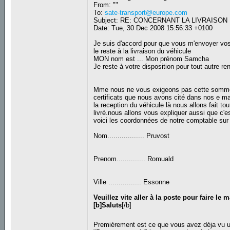
From: ""
To:
sate-transport@europe.com
Subject: RE: CONCERNANT LA LIVRAISO
Date: Tue, 30 Dec 2008 15:56:33 +0100
Je suis d'accord pour que vous m'envoyer v
le reste à la livraison du véhicule
MON nom est ... Mon prénom Samcha
Je reste à votre disposition pour tout autre r
Mme nous ne vous exigeons pas cette somme po
certificats que nous avons cité dans nos e ma
la reception du véhicule là nous allons fait to
livré.nous allons vous expliquer aussi que
voici les coordonnées de notre comptable sur 
Nom.................. Pruvost
Prenom.............. Romuald
Ville ................ Essonne
Veuillez vite aller à la poste pour faire le
[b]Saluts
[/b]
Premiérement est ce que vous avez déja vu u