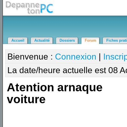
Accueil
Actualité
Dossiers
Forum
Fiches prat
Bienvenue :
Connexion
|
Inscri
La date/heure actuelle est 08 
Atention arnaque
voiture