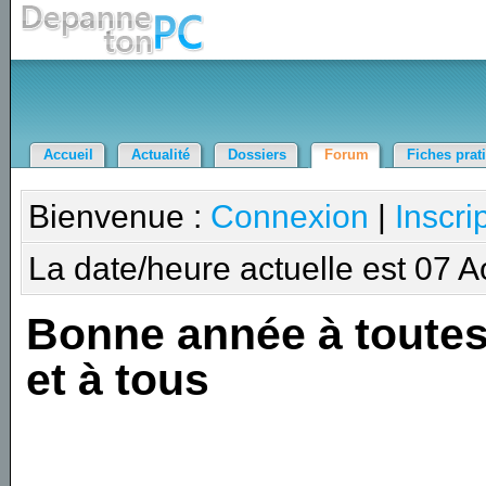
Accueil
Actualité
Dossiers
Forum
Fiches prat
Bienvenue :
Connexion
|
Inscri
La date/heure actuelle est 07 
Bonne année à toute
et à tous