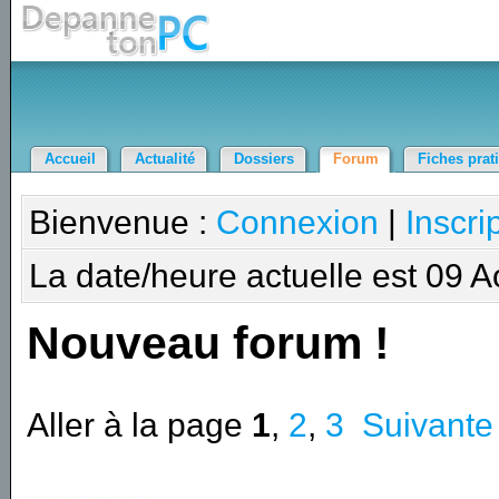
Accueil
Actualité
Dossiers
Forum
Fiches prat
Bienvenue :
Connexion
|
Inscri
La date/heure actuelle est 09 
Nouveau forum !
Aller à la page
1
,
2
,
3
Suivante