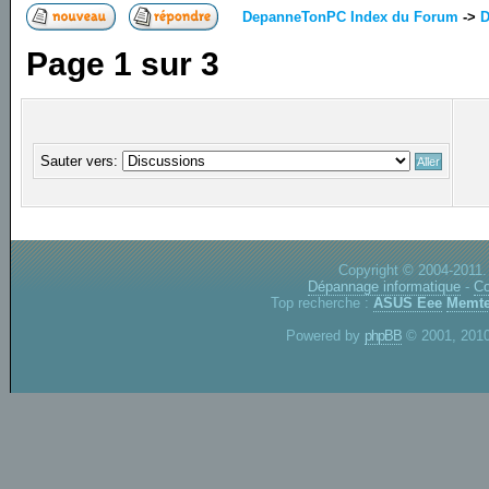
DepanneTonPC Index du Forum
->
D
Page
1
sur
3
Sauter vers:
Copyright © 2004-2011.
Dépannage informatique
-
Co
Top recherche :
ASUS Eee
Memte
Powered by
phpBB
© 2001, 2010