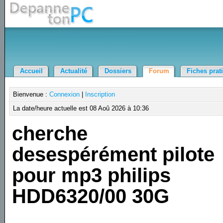
Accueil
Actualité
Dossiers
Forum
Fiches prat
Bienvenue :
Connexion
|
Inscription
La date/heure actuelle est 08 Aoû 2026 à 10:36
cherche
desespérément pilote
pour mp3 philips
HDD6320/00 30G