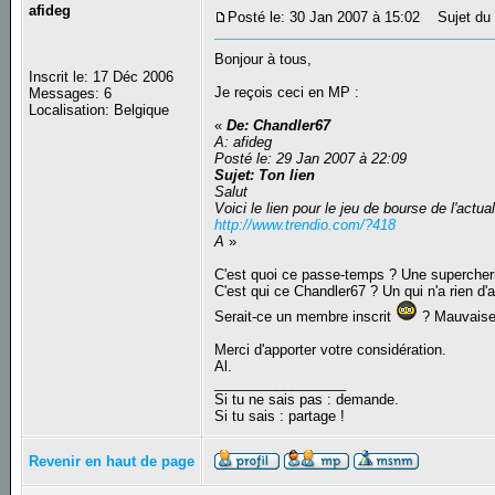
afideg
Posté le: 30 Jan 2007 à 15:02
Sujet du m
Bonjour à tous,
Inscrit le: 17 Déc 2006
Je reçois ceci en MP :
Messages: 6
Localisation: Belgique
«
De: Chandler67
A: afideg
Posté le: 29 Jan 2007 à 22:09
Sujet: Ton lien
Salut
Voici le lien pour le jeu de bourse de l'actual
http://www.trendio.com/?418
A
»
C'est quoi ce passe-temps ? Une supercheri
C'est qui ce Chandler67 ? Un qui n'a rien d'au
Serait-ce un membre inscrit
? Mauvaise 
Merci d'apporter votre considération.
Al.
_________________
Si tu ne sais pas : demande.
Si tu sais : partage !
Revenir en haut de page