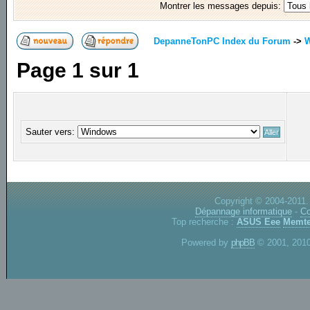
Montrer les messages depuis:
DepanneTonPC Index du Forum
->
Page
1
sur
1
Sauter vers:
Copyright © 2004-2011.
Dépannage informatique
-
Co
Top recherche :
ASUS Eee
Memte
Powered by
phpBB
© 2001, 2010