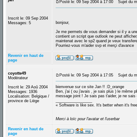
Posté le: 09 Sep 2004 à 17:00
Sujet du me
Inscrit le: 09 Sep 2004
bonjour,
Messages: 5
Je me permets de vous demander si il y a un
contient un script que outlook ne peut affiche
maintenat avec le sp2 quand je veux transferer
Pourriez-vous m'aider svp et merçi d'avance
Revenir en haut de
page
coyotte49
Posté le: 09 Sep 2004 à 17:05
Sujet du m
Modérateur
bienvenue sur ce site Jan !! :D_orange
Inscrit le: 29 Aoû 2004
Ben, j'ai ( ou j'avais , je sais plus ) le même 
Messages: 1936
message joint ! Je sais pas t'aider, je ne sais
Localisation: Belgique /
_________________
province de Liège
« Software is like sex. It's better when it's fre
Merci à loïc pour l'avatar et l'userbar
Revenir en haut de
page