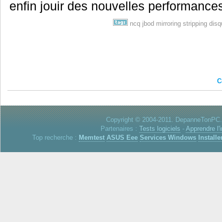
enfin jouir des nouvelles performance
ncq
jbod
mirroring
stripping
disq
C
Copyright © 2004-2011. DepanneTonPC. 
Partenaires :
Tests logiciels
-
Apprendre l'
Top recherche :
Memtest
ASUS Eee
Services Windows
Installe