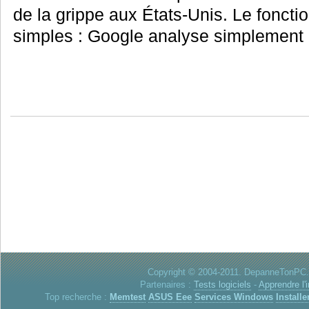
de la grippe aux États-Unis. Le foncti
simples : Google analyse simplement l
Copyright © 2004-2011. DepanneTonPC. 
Partenaires :
Tests logiciels
-
Apprendre l'
Top recherche :
Memtest
ASUS Eee
Services Windows
Installe