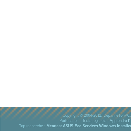
Copyright © 2004-2011. DepanneTonPC. 
Partenaires :
Tests logiciels
-
Apprendre l'
Top recherche :
Memtest
ASUS Eee
Services Windows
Installe