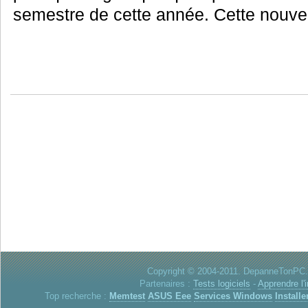
semestre de cette année. Cette nouvel
Copyright © 2004-2011. DepanneTonPC. 
Partenaires :
Tests logiciels
-
Apprendre l'
Top recherche :
Memtest
ASUS Eee
Services Windows
Installe