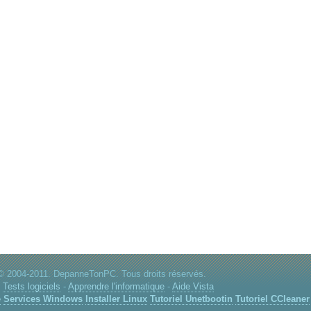
© 2004-2011. DepanneTonPC. Tous droits réservés.
:
Tests logiciels
-
Apprendre l'informatique
-
Aide Vista
e
Services Windows
Installer Linux
Tutoriel Unetbootin
Tutoriel CCleaner