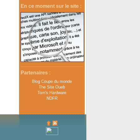
En ce moment sur le site :
Partenaires :
Blog Coupe du monde
The Site Oueb
Tom's Hardware
NDFR