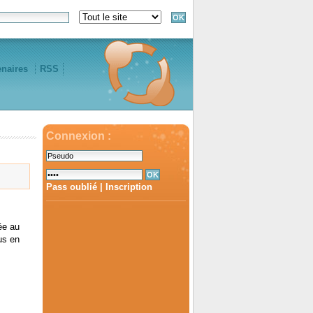
enaires
RSS
Connexion :
Pass oublié
|
Inscription
ée au
us en