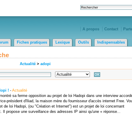
A propos
Contact
Part
orum
Fiches pratiques
Lexique
Outils
Indispensables
che
Actualité
>
adopi
dopi !
-
Actualité
 montré sa ferme opposition au projet de loi Hadopi dans une interview accord
vice-président d'Iliad, la maison mère du fournisseur d'accès internet Free. Vo
t de loi Hadopi, (ou "Création et Internet") est un projet de loi concernant
et. Il propose une surveillance des adresses IP ainsi qu'une « réponse...