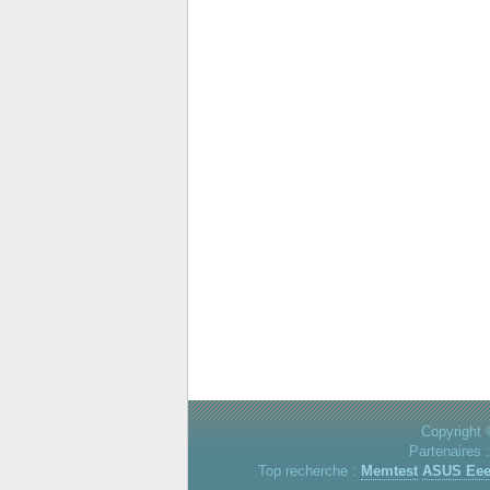
Copyright 
Partenaires 
Top recherche :
Memtest
ASUS Ee