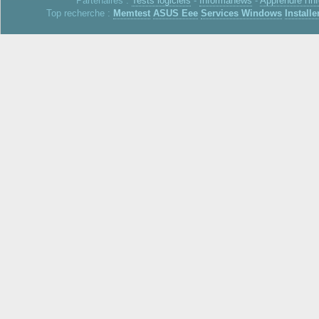
Partenaires :
Tests logiciels
-
Informanews
-
Apprendre l'in
Top recherche :
Memtest
ASUS Eee
Services Windows
Installe