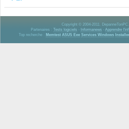
Copyright © 2004-2011. DepanneTonPC. 
Partenaires :
Tests logiciels
-
Informanews
-
Apprendre l'in
Top recherche :
Memtest
ASUS Eee
Services Windows
Installe