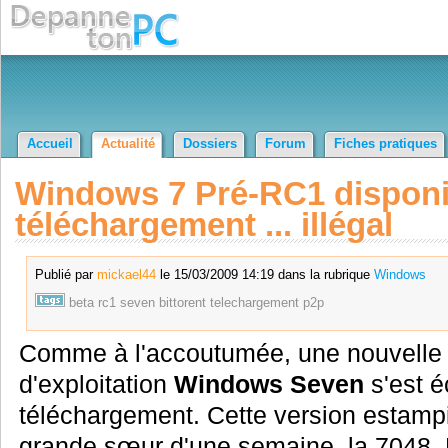
Accueil
Actualité
Dossiers
Forum
Fiches pratiques
Windows 7 Pré-RC1 disponi
téléchargement ... illégal
Publié par
mickael44
le 15/03/2009 14:19 dans la rubrique
Windows
beta
rc1
seven
bittorent
telechargement
p2p
Comme à l'accoutumée, une nouvelle
d'exploitation
Windows Seven
s'est é
téléchargement. Cette version estamp
grande sœur d'une semaine, la 7048. 