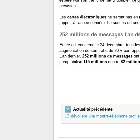
espère voir son traffic de MMS doubler, ce q
prévision.
Les
cartes électroniques
ne seront pas en r
rapport à l'année dernière. Le succès de ces 
252 millions de messages l'an de
En ce qui concerne le 24 décembre, tous les
augmentation de son trafic de 20% par rappo
L'an dernier,
252 millions de messages
ont 
comptabilisé
115 millions
contre
82 millio
<
Actualité précédente
LG dévoilera une montre-téléphone tactil