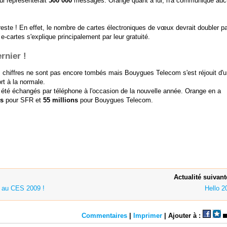
ui représenterait
500 000
messages. Orange quant à lui, n'a communiqué au
este ! En effet, le nombre de cartes électroniques de vœux devrait doubler pa
e-cartes s'explique principalement par leur gratuité.
rnier !
 chiffres ne sont pas encore tombés mais Bouygues Telecom s'est réjouit d'
rt à la normale.
été échangés par téléphone à l'occasion de la nouvelle année. Orange en a
ns
pour SFR et
55 millions
pour Bouygues Telecom.
Actualité suivant
e au CES 2009 !
Hello 20
Commentaires
|
Imprimer
| Ajouter à :