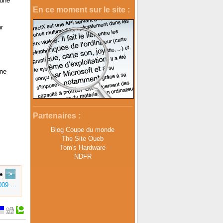
cune
En ce moment sur le site :
r
une
Partenaires :
Blog Coupe du monde
The Site Oueb
Tom's Hardware
NDFR
e
>
09 ...