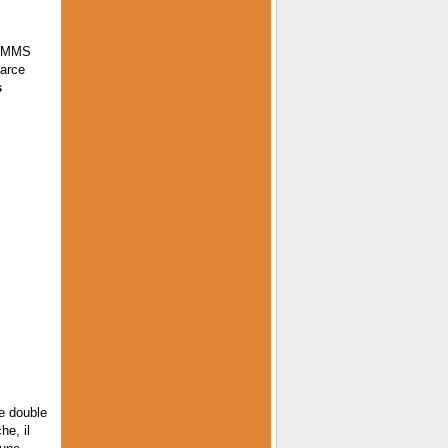
t MMS
parce
s
e double
e, il