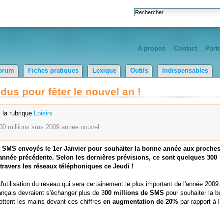
A propos
Contact
Part
orum
Fiches pratiques
Lexique
Outils
Indispensables
dus pour fêter le nouvel an !
 la rubrique
Loisirs
00
millions
sms
2009
annee
nouvel
 SMS envoyés le 1er Janvier pour souhaiter la bonne année aux proches
l'année précédente. Selon les dernières prévisions, ce sont quelques 300
 travers les réseaux téléphoniques ce Jeudi !
'utilisation du réseau qui sera certainement le plus important de l'année 2009
rançais devraient s'échanger plus de 3
00 millions de SMS
pour souhaiter la 
ottent les mains devant ces chiffres
en augmentation de 20%
par rapport à l