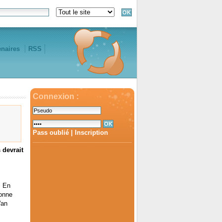
enaires
RSS
Connexion :
Pass oublié
|
Inscription
 devrait
. En
bonne
'an