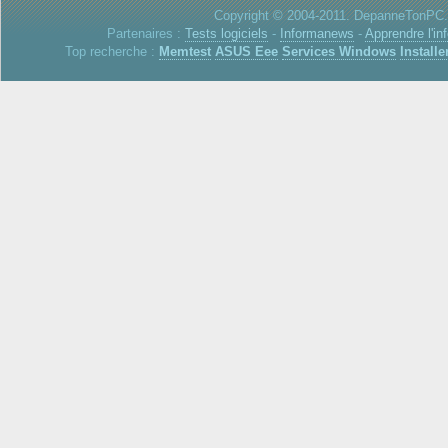
Copyright © 2004-2011. DepanneTonPC. 
Partenaires :
Tests logiciels
-
Informanews
-
Apprendre l'in
Top recherche :
Memtest
ASUS Eee
Services Windows
Installe