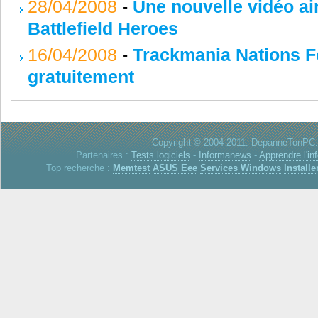
28/04/2008
-
Une nouvelle vidéo ai
Battlefield Heroes
16/04/2008
-
Trackmania Nations F
gratuitement
Copyright © 2004-2011. DepanneTonPC. 
Partenaires :
Tests logiciels
-
Informanews
-
Apprendre l'in
Top recherche :
Memtest
ASUS Eee
Services Windows
Installe